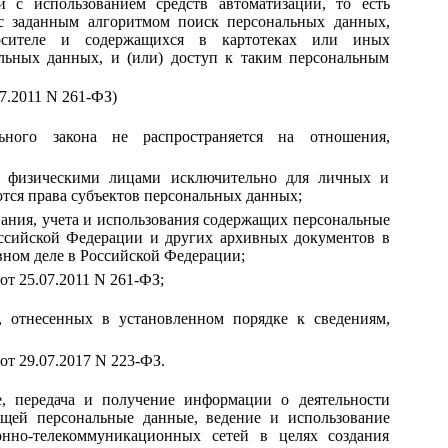
 с использованием средств автоматизации, то есть
 с заданным алгоритмом поиск персональных данных,
осителе и содержащихся в картотеках или иных
льных данных, и (или) доступ к таким персональным
07.2011 N 261-ФЗ)
ьного закона не распространяется на отношения,
х физическими лицами исключительно для личных и
тся права субъектов персональных данных;
вания, учета и использования содержащих персональные
ссийской Федерации и других архивных документов в
вном деле в Российской Федерации;
 от 25.07.2011 N 261-ФЗ;
, отнесенных в установленном порядке к сведениям,
 от 29.07.2017 N 223-ФЗ.
ие, передача и получение информации о деятельности
ащей персональные данные, ведение и использование
но-телекоммуникационных сетей в целях создания