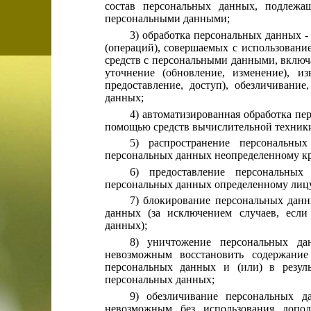
состав персональных данных, подлежащ
персональными данными;
3) обработка персональных данных -
(операций), совершаемых с использовани
средств с персональными данными, включа
уточнение (обновление, изменение), изв
предоставление, доступ), обезличивание
данных;
4) автоматизированная обработка пе
помощью средств вычислительной техник
5) распространение персональны
персональных данных неопределенному кр
6) предоставление персональных
персональных данных определенному лицу
7) блокирование персональных дан
данных (за исключением случаев, если
данных);
8) уничтожение персональных дан
невозможным восстановить содержани
персональных данных и (или) в резул
персональных данных;
9) обезличивание персональных да
невозможным без использования допол