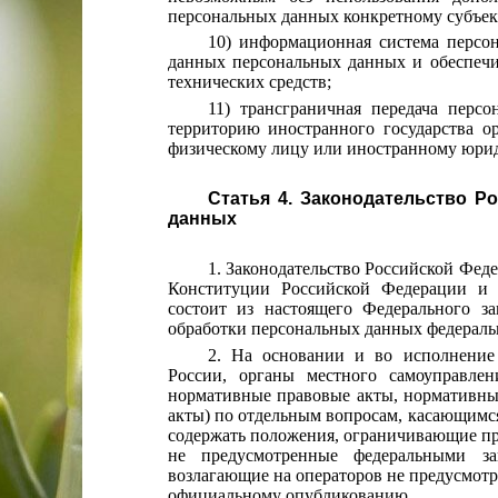
персональных данных конкретному субъек
10) информационная система персо
данных персональных данных и обеспеч
технических средств;
11) трансграничная передача перс
территорию иностранного государства ор
физическому лицу или иностранному юрид
Статья 4. Законодательство Р
данных
1. Законодательство Российской Фед
Конституции Российской Федерации и 
состоит из настоящего Федерального з
обработки персональных данных федераль
2. На основании и во исполнение 
России, органы местного самоуправле
нормативные правовые акты, нормативные
акты) по отдельным вопросам, касающимс
содержать положения, ограничивающие пр
не предусмотренные федеральными за
возлагающие на операторов не предусмот
официальному опубликованию.