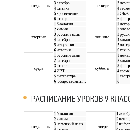
3
алгебра
3
неме
понедельник
четверг
4
физика
4
геоме
5
краеведение
5
ОБЖ
6
физ-ра
6
физ-р
1
биология
1
истор
2
химия
2
биоло
3
русский язык
3
русск
вторник
пятница
4
алгебра
4
хими
5
искусство
5
литер
6
история
6
техно
1
русский язык
1
неме
2
алгебра
2
хими
3
физика
3
физ-р
среда
суббота
4
ИВТ
4
геоме
5
литература
5
геогр
6
обществознание
6
РАСПИСАНИЕ УРОКОВ 9 КЛАС
1
биология
1
алгеб
2
химия
2
немец
3
немецкий язык
3
инфор
понедельник
четверг
4
физ-ра
4
геоме