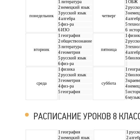
1
литература
1
ОБЖ
2
немецкий язык
2
русск
3
русский язык
3
немец
понедельник
четверг
4
алгебра
4
алгеб
5
физ-ра
5
техно
6
ИЗО
6
истор
1
география
1
физик
2
обществознание
2
русск
3
литература
3
техно
вторник
пятница
4
геометрия
4
алгеб
5
русский язык
5
биоло
6
физ-ра
1
физика
1
геогр
2
русский язык
2
биоло
3
геометрия
3
краев
среда
суббота
4
физ-ра
4
немец
5
география
5
истор
6
музык
РАСПИСАНИЕ УРОКОВ 8 КЛАС
1
география
1
русск
2
немецкий язык
2
алгеб