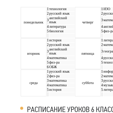
1
технология
1
ИЗО
2
русский язык
2
русск
английский
3
3
матем
язык
понедельник
четверг
4
литература
4
англи
5
биология
5
физ-р
1
история
1
литер
2
русский язык
2
матем
английский
3
3
геогр
язык
вторник
пятница
4
математика
4
русск
5
физ-ра
5
техно
6
ОБЖ
1
русский язык
1
инфор
2
физ-ра
2
матем
3
математика
3
русск
среда
суббота
4
математика
4
музык
5
история
5
литер
РАСПИСАНИЕ УРОКОВ 6 КЛАС