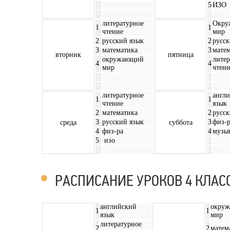
5
ИЗО
литературное
Окру
1
1
чтение
мир
2
русский язык
2
русск
3
математика
3
мате
вторник
пятница
окружающий
литер
4
4
мир
чтен
литературное
англ
1
1
чтение
язык
2
математика
2
русск
3
русский язык
3
физ-
среда
суббота
4
физ-ра
4
музы
5
изо
РАСПИСАНИЕ УРОКОВ 4 КЛАС
английский
окру
1
1
язык
мир
литературное
2
2
матем