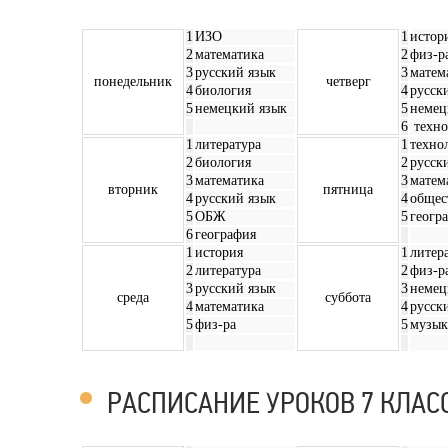
1
ИЗО
1
истор
2
математика
2
физ-р
3
русский язык
3
матем
понедельник
четверг
4
биология
4
русск
5
немецкий язык
5
немец
6
техно
1
литература
1
техно
2
биология
2
русск
3
математика
3
матем
вторник
пятница
4
русский язык
4
общес
5
ОБЖ
5
геогр
6
география
1
история
1
литер
2
литература
2
физ-р
3
русский язык
3
немец
среда
суббота
4
математика
4
русск
5
физ-ра
5
музык
РАСПИСАНИЕ УРОКОВ 7 КЛАС