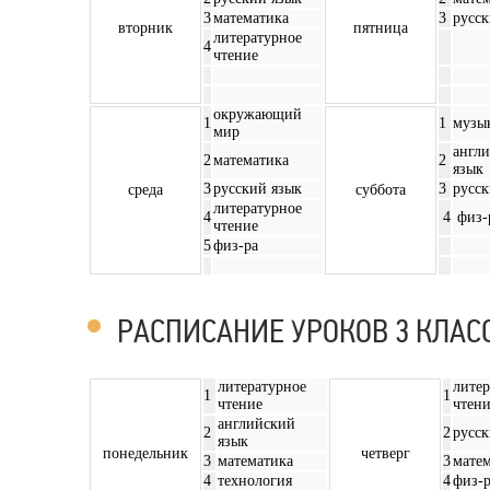
3
математика
3
русск
вторник
пятница
литературное
4
чтение
окружающий
1
1
музы
мир
англ
2
математика
2
язык
3
русский язык
3
русск
среда
суббота
литературное
4
4
физ-
чтение
5
физ-ра
РАСПИСАНИЕ УРОКОВ 3 КЛАС
литературное
литер
1
1
чтение
чтен
английский
2
2
русск
язык
понедельник
четверг
3
математика
3
мате
4
технология
4
физ-