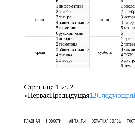
6
6
1
информатика
1
биоло
2
алгебра
2
алгеб
3
физ-ра
3
истор
вторник
пятница
4
обществознание
4
литер
5
геометрия
5
техно
6
русский язык
6
1
история
1
русск
2
геометрия
2
литер
3
обществознание
3
химия
среда
суббота
4
физика
4
ОБЖ
5
алгебра
5
физ-р
6
немец
Страница 1 из 2
«
Первая
Предыдущая
1
2
Следующая
ГЛАВНАЯ
НОВОСТИ
КОНТАКТЫ
ОБРАТНАЯ СВЯЗЬ
ГОС