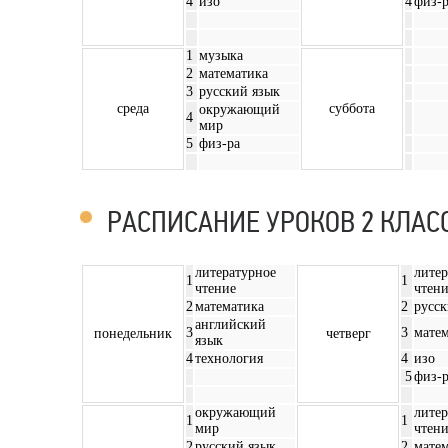
4
изо
4
физ-
1
музыка
2
математика
3
русский язык
среда
суббота
окружающий
4
мир
5
физ-ра
РАСПИСАНИЕ УРОКОВ 2 КЛАС
литературное
литер
1
1
чтение
чтен
2
математика
2
русск
английский
3
3
мате
понедельник
четверг
язык
4
технология
4
изо
5
физ-
окружающий
литер
1
1
мир
чтен
2
русский язык
2
мате