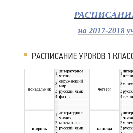
РАСПИСАНИ
на 2017-2018 у
РАСПИСАНИЕ УРОКОВ 1 КЛАС
литературное
литер
1
1
чтение
чтен
окружающий
2
2
мате
мир
понедельник
четверг
3
русский язык
3
русск
4
физ-ра
4
техно
литературное
литер
1
1
чтение
чтен
2
математика
2
мате
3
русский язык
3
русск
вторник
пятница