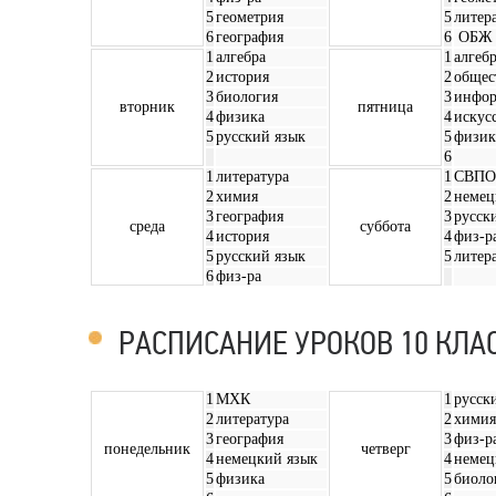
5
геометрия
5
литер
6
география
6
ОБЖ
1
алгебра
1
алгеб
2
история
2
общес
3
биология
3
инфор
вторник
пятница
4
физика
4
искус
5
русский язык
5
физик
6
1
литература
1
СВПО
2
химия
2
немец
3
география
3
русск
среда
суббота
4
история
4
физ-р
5
русский язык
5
литер
6
физ-ра
РАСПИСАНИЕ УРОКОВ 10 КЛА
1
МХК
1
русск
2
литература
2
химия
3
география
3
физ-р
понедельник
четверг
4
немецкий язык
4
немец
5
физика
5
биоло