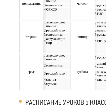
чтение
понедельник
четверг
3
математика
3
русск
4
ОРКСЭ
4
техно
5
ИЗО
литературное
литер
1
1
чтение
чтени
2
русский язык
2
матем
3
математика
3
русск
вторник
пятница
окружающий
4
4
физ-р
мир
литературное
1
1
русск
чтение
англи
2
математика
2
язык
литер
среда
суббота
3
русский язык
3
чтени
4
физ-ра
4
физ-р
5
музыка
РАСПИСАНИЕ УРОКОВ 5 КЛАС