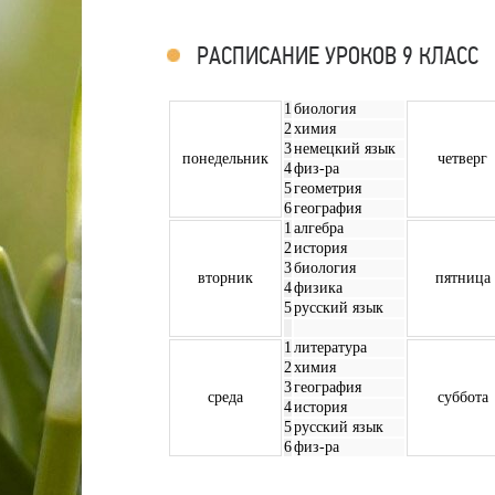
РАСПИСАНИЕ УРОКОВ 9 КЛАСС
1
биология
2
химия
3
немецкий язык
понедельник
четверг
4
физ-ра
5
геометрия
6
география
1
алгебра
2
история
3
биология
вторник
пятница
4
физика
5
русский язык
1
литература
2
химия
3
география
среда
суббота
4
история
5
русский язык
6
физ-ра