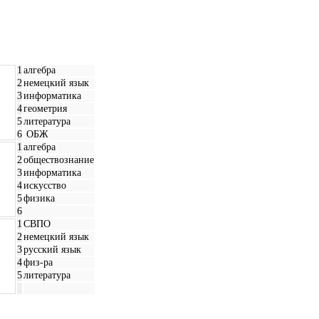
1
алгебра
2
немецкий язык
3
информатика
4
геометрия
5
литература
6
ОБЖ
1
алгебра
2
обществознание
3
информатика
4
искусство
5
физика
6
1
СВПО
2
немецкий язык
3
русский язык
4
физ-ра
5
литература