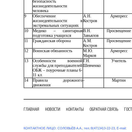
безопасность
жизнедеятельности
человека
9
Обеспечение
А.Н.
Армпресс
жизнедеятельности в
Костров
экстремальных ситуациях
10
Медико – санитарная
В.Н.
Просвещение
подготовка учащихся
Завьялов
11
Гражданская оборона
А.М.
Просвещение
Костров
12
Воинская обязанность
М.Ю.
Армпресс
Марков
13
Особенности военной
Г.Н.
Учитель
службы для преподавателей
Шевченко
ОБЖ – поурочные планы 6-
11 кл.
14
Правила дорожного
-
Мартин
движения
ГЛАВНАЯ
НОВОСТИ
КОНТАКТЫ
ОБРАТНАЯ СВЯЗЬ
ГОС
КОНТАКТНОЕ ЛИЦО: СОЛОВЬЁВ А.А., тел.:8(47134)3-22-23, E-mail: