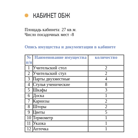
КАБИНЕТ ОБЖ
Площадь кабинета: 27 кв.м.
Число посадочных мест -8
Опись имущества и документации в кабинете
№
Наименование имущества
количество
п/п
1
Учительский стол
2
2
Учительский стул
2
3
Парты двухместные
4
4
Стулья ученические
8
5
Шкафы
3
6
Доска
1
7
Карнизы
2
8
Шторы
2
9
Цветы
5
10
Термометр
1
11
Указка
1
12
Аптечка
1