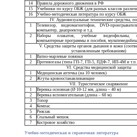
14
Правила дорожного движения в РФ
15
Учебники по курсу ОБЖ (для разных классов различ
16
Учебно-методическая литература по курсу ОБЖ
IV. Аудиовизуальные технические средства, п
1
Телевизор, видеомагнитофон, DVD-проигрыватель
компьютер, диапроектор и т.д.
2
Наборы плакатов, учебные видеофильмы, н
компьютерные программы и пособия, мультимедийны
V. Средства защиты органов дыхания и кожи (соот
установленным требованиям)
1
Ватно-марлевые повязки
2
Противогазы (типа ГП-7, ГП-5, ПДФ-7, ИП-4М и т.п.
VI. Средства медицинской защиты
1
Медицинская аптечка (на 10 человек)
2
Жгуты кровоостанавливающие
VII. Туристическое снаряжение
1
Веревка основная (Ø 10-12 мм, длина – 40 м)
2
Веревка вспомогательная (длина – 60 м)
3
Топор
4
Компас
5
Рюкзак
6
Спальный мешок
7
Костровое хозяйство
Учебно-методическая и справочная литература