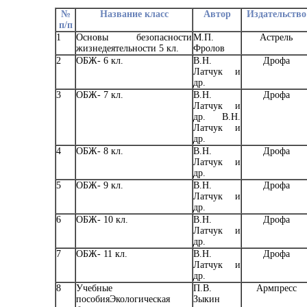
№
Название класс
Автор
Издательство
п/п
1
Основы безопасности
М.П.
Астрель
жизнедеятельности 5 кл.
Фролов
2
ОБЖ- 6 кл.
В.Н.
Дрофа
Латчук и
др.
3
ОБЖ- 7 кл.
В.Н.
Дрофа
Латчук и
др. В.Н.
Латчук и
др.
4
ОБЖ- 8 кл.
В.Н.
Дрофа
Латчук и
др.
5
ОБЖ- 9 кл.
В.Н.
Дрофа
Латчук и
др.
6
ОБЖ- 10 кл.
В.Н.
Дрофа
Латчук и
др.
7
ОБЖ- 11 кл.
В.Н.
Дрофа
Латчук и
др.
8
Учебные
П.В.
Армпресс
пособияЭкологическая
Зыкин