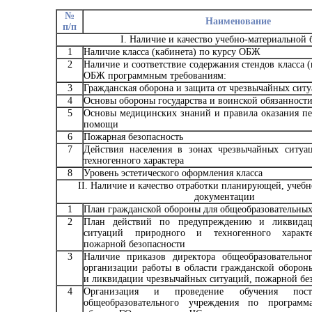
№
Наименование
п/п
I. Наличие и качество учебно-материальной 
1
Наличие класса (кабинета) по курсу ОБЖ
2
Наличие и соответствие содержания стендов класса (
ОБЖ программным требованиям:
3
Гражданская оборона и защита от чрезвычайных сит
4
Основы обороны государства и воинской обязанност
5
Основы медицинских знаний и правила оказания п
помощи
6
Пожарная безопасность
7
Действия населения в зонах чрезвычайных ситуа
техногенного характера
8
Уровень эстетического оформления класса
II. Наличие и качество отработки планирующей, учебн
документации
1
План гражданской обороны для общеобразовательны
2
План действий по предупреждению и ликвидац
ситуаций природного и техногенного характе
пожарной безопасности
3
Наличие приказов директора общеобразовательно
организации работы в области гражданской оборон
и ликвидации чрезвычайных ситуаций, пожарной бе
4
Организация и проведение обучения посто
общеобразовательного учреждения по програм