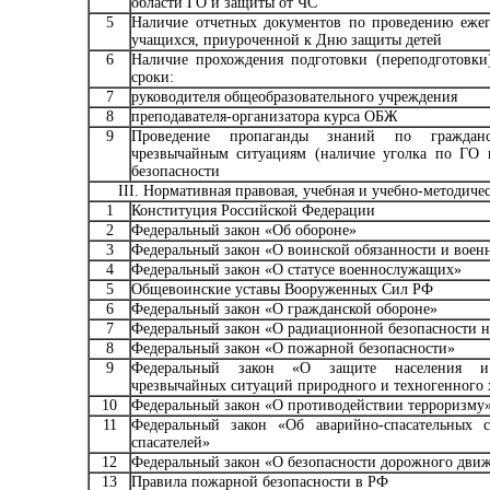
области ГО и защиты от ЧС
5
Наличие отчетных документов по проведению еже
учащихся, приуроченной к Дню защиты детей
6
Наличие прохождения подготовки (переподготовки
сроки:
7
руководителя общеобразовательного учреждения
8
преподавателя-организатора курса ОБЖ
9
Проведение пропаганды знаний по граждан
чрезвычайным ситуациям (наличие уголка по ГО
безопасности
III. Нормативная правовая, учебная и учебно-методичес
1
Конституция Российской Федерации
2
Федеральный закон «Об обороне»
3
Федеральный закон «О воинской обязанности и воен
4
Федеральный закон «О статусе военнослужащих»
5
Общевоинские уставы Вооруженных Сил РФ
6
Федеральный закон «О гражданской обороне»
7
Федеральный закон «О радиационной безопасности н
8
Федеральный закон «О пожарной безопасности»
9
Федеральный закон «О защите населения и
чрезвычайных ситуаций природного и техногенного 
10
Федеральный закон «О противодействии терроризму
11
Федеральный закон «Об аварийно-спасательных с
спасателей»
12
Федеральный закон «О безопасности дорожного дви
13
Правила пожарной безопасности в РФ