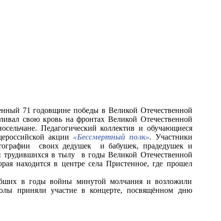
енный 71 годовщине победы в Великой Отечественной
оливал свою кровь на фронтах Великой Отечественной
осельчане. Педагогический коллектив и обучающиеся
щероссийской акции
«Бессмертный полк»
.
Участники
отографии своих дедушек и бабушек,
прадедушек и
 и трудившихся в тылу в годы Великой Отечественной
орая находится в центре села Пристенное,
где прошел
ибших в годы войны минутой молчания и возложили
олы приняли участие в концерте, посвящённом дню