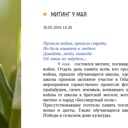
МИТИНГ 9 МАЯ
10.05.2016 14:28
Прошла война, прошла страда,
Но боль взывает к людям:
Давайте, люди, никогда
Об этом не забудем...
9 мая
состоялся митинг, посвящ
войне. Отдать дань памяти всем, кто пр
войны, пришли обучающиеся школы, одн
школы приняли активное участие в Об
мероприятия торжественно пронесли ф
прабабушек, своих земляков, воевавших
войны от школы к
братской могиле, кот
митинг и парад «Бессмертный полк».
Присутствовавшие почтили память пог
венки и цветы. Также
обучающиеся
шк
Победы в сельском доме культуры.